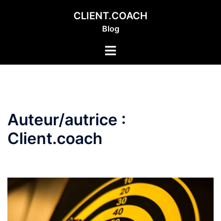
Aller
CLIENT.COACH
au
Blog
contenu
Ouvrir/fermer
le
menu
Auteur/autrice :
Client.coach