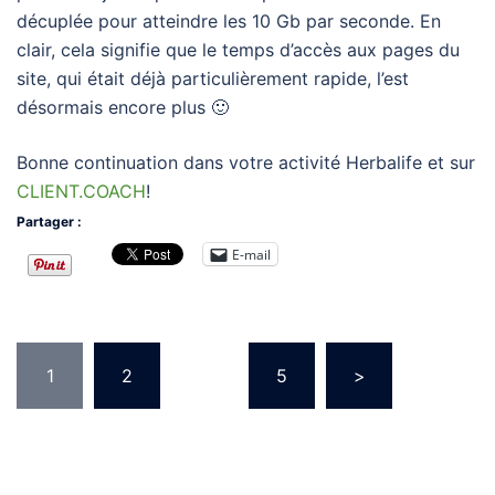
décuplée pour atteindre les 10 Gb par seconde. En
clair, cela signifie que le temps d’accès aux pages du
site, qui était déjà particulièrement rapide, l’est
désormais encore plus 🙂
Bonne continuation dans votre activité Herbalife et sur
CLIENT.COACH
!
Partager :
E-mail
Pagination
1
2
…
5
>
des
publications