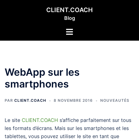
Aller
CLIENT.COACH
au
Blog
contenu
Ouvrir/fermer
le
menu
WebApp sur les
smartphones
PAR
CLIENT.COACH
8 NOVEMBRE 2016
NOUVEAUTÉS
Le site
CLIENT.COACH
s’affiche parfaitement sur tous
les formats d’écrans. Mais sur les smartphones et les
tablettes, vous pouvez utiliser le site en tant que