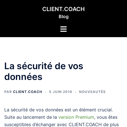
Aller
CLIENT.COACH
au
Blog
contenu
Ouvrir/fermer
le
menu
La sécurité de vos
données
PAR
CLIENT.COACH
5 JUIN 2016
NOUVEAUTÉS
La sécurité de vos données est un élément crucial.
Suite au lancement de la
version Premium
, vous êtes
susceptibles d’échanger avec CLIENT.COACH de plus