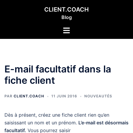
Aller
CLIENT.COACH
au
Blog
contenu
Ouvrir/fermer
le
menu
E-mail facultatif dans la
fiche client
PAR
CLIENT.COACH
11 JUIN 2016
NOUVEAUTÉS
Dès à présent, créez une fiche client rien qu’en
saisissant un nom et un prénom.
L’e-mail est désormais
facultatif.
Vous pourrez saisir